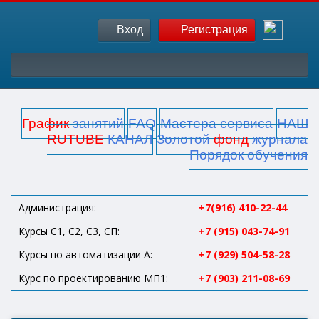
Вход
Регистрация
График
занятий
FAQ
Мастера сервиса
НАШ
RUTUBE
КАНАЛ
Золотой
фонд
журнала
Порядок обучения
Администрация:
+7(916) 410-22-44
Курсы С1, С2, С3, СП:
+7 (915) 043-74-91
Курсы по автоматизации А:
+7 (929) 504-58-28
Курс по проектированию МП1:
+7 (903) 211-08-69