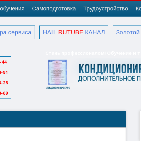
обучения
Самоподготовка
Трудоустройство
К
ра сервиса
НАШ
RUTUBE
КАНАЛ
Золото
Стань профессионалом! Обучение и 
-44
4-91
8-28
8-69