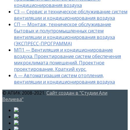
кондиционирования воздуха
С3 — Сервис и техническое обслуживание систем
вентиляции и кондиционирования воздуха
СП — Монтаж, техническое обслуживание
бытовых и полупромышленных систем
вентиляции и кондиционирования воздуха
(ЭКСПРЕСС-ПРОГРАММА)
МП1 — Вентиляция и кондиционирование
воздуха. Проектирование систем обеспечения
микроклимата помещений. Проектное
проектирование. Краткий курс.
А — Автоматизация систем отопления,
вентиляции и кондиционирования воздуха
© АПИК 2008-2021.
Сайт создан в "Студии Али
Велиева"