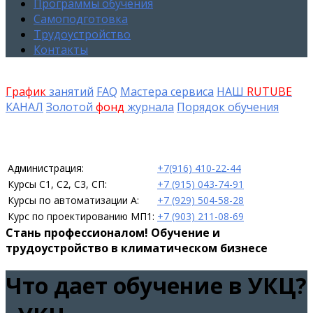
Программы обучения
Самоподготовка
Трудоустройство
Контакты
График
занятий
FAQ
Мастера сервиса
НАШ
RUTUBE
КАНАЛ
Золотой
фонд
журнала
Порядок обучения
Администрация:
+7(916) 410-22-44
Курсы С1, С2, С3, СП:
+7 (915) 043-74-91
Курсы по автоматизации А:
+7 (929) 504-58-28
Курс по проектированию МП1:
+7 (903) 211-08-69
Стань профессионалом! Обучение и
трудоустройство в климатическом бизнесе
Что дает обучение в УКЦ?