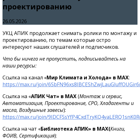
проектированию
26.05.2026
УКЦ АПИК продолжает снимать ролики по монтажу и
проектированию, по темам которые остро
интересуют наших слушателей и подписчиков.
Что бы ничего не пропустить, подписывайтесь на
наши ресурсы:
Ссылка на канал «
Мир Климата и Холода» в МАХ
:
https://max.ru/join/6SbFN96xs8IBCEShZwjLauGluffOUGir
Ссылка на «
АПИК Чат» в МАХ
(
Монтаж и сервис,
Автоматизация, Проектирование, СРО, Хладагенты и
масла, Воздушные завесы
):
https://max.ru/join/9IDCFSsYfP4CxdTryKQ4yaLERQ1snK0
Ссылка на чат «
Библиотека АПИК»
в МАХ(
Книги,
ФОИВ, Сертификация
):