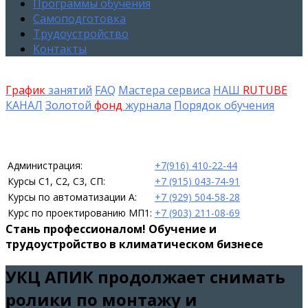
Программы обучения
Самоподготовка
Трудоустройство
Контакты
График
занятий
FAQ
Мастера сервиса
НАШ
RUTUBE
КАНАЛ
Золотой
фонд
журнала
Порядок обучения
Администрация:
+7(916) 410-22-44
Курсы С1, С2, С3, СП:
+7 (915) 043-74-91
Курсы по автоматизации А:
+7 (929) 504-58-28
Курс по проектированию МП1:
+7 (903) 211-08-69
Стань профессионалом! Обучение и
трудоустройство в климатическом бизнесе
УКЦ АПИК продолжает снимать
ролики по монтажу и