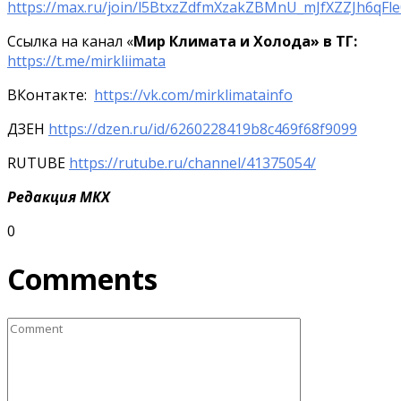
https://max.ru/join/l5BtxzZdfmXzakZBMnU_mJfXZZJh6qF
Ссылка на канал «
Мир Климата и Холода» в ТГ:
https://t.me/mirkliimata
ВКонтакте:
https://vk.com/mirklimatainfo
ДЗЕН
https://dzen.ru/id/6260228419b8c469f68f9099
RUTUBE
https://rutube.ru/channel/41375054/
Редакция МКХ
0
Comments